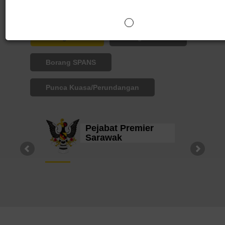
Pautan Pantas
Orang Awam
Warga SPANS
Borang SPANS
Punca Kuasa/Perundangan
Pejabat Premier
Sarawak