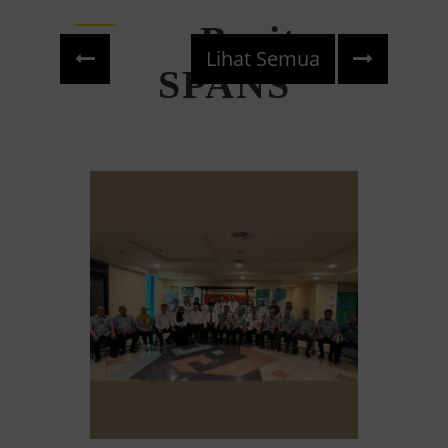
Berita
Lihat Semua
Previous
Next
SPANS